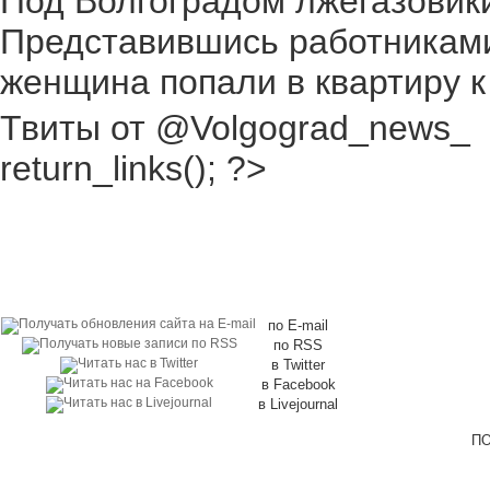
Под Волгоградом лжегазовики 
Представившись работниками
женщина попали в квартиру к
Твиты от @Volgograd_news_
return_links(); ?>
по E-mail
по RSS
в Twitter
в Facebook
в Livejournal
ПО