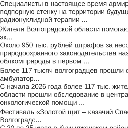
Специалисты в настоящее время армир
подпорную стенку на территории будущ
радионуклидной терапии ...
Жители Волгоградской области помогаю
эк...
Около 950 тыс. рублей штрафов за не
природоохранного законодательства на
облкомприроды в первом ...
Более 117 тысяч волгоградцев прошли 
амбулатор...
С начала 2026 года более 117 тыс. жит
области прошли обследование в центр
онкологической помощи ...
Фестиваль «Золотой щит – казачий Спа
Волгоградс...
С 20 по 25 июля в Кумылженском район