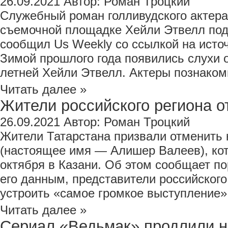
26.09.2021
Автор:
Роман Троцкий
Служебный роман голливудского актера 
съемочной площадке Хейли Этвелл под
сообщил Us Weekly со ссылкой на источ
Зимой прошлого года появились слухи о
летней Хейли Этвелл. Актеры познакоми
Читать далее »
Жители российского региона от
26.09.2021
Автор:
Роман Троцкий
Жители Татарстана призвали отменить
(настоящее имя — Алишер Валеев), ко
октября в Казани. Об этом сообщает п
его данным, представители российског
устроить «самое громкое выступление» в
Читать далее »
Сериал «Ведьмак» продлили на