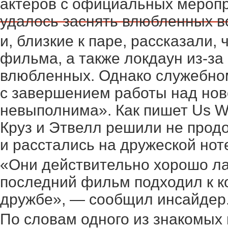
актеров с официальных меропр
удалось заснять влюбленных во
и, близкие к паре, рассказали,
фильма, а также локдаун из-з
влюбленных. Однако служебном
с завершением работы над но
невыполнима». Как пишет Us We
Круз и Этвелл решили не прод
и расстались на дружеской нот
«Они действительно хорошо лад
последний фильм подходил к ко
дружбе», — сообщил инсайдер
По словам одного из знакомых г