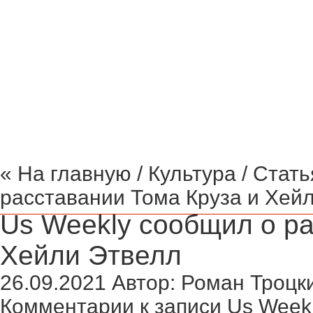
Криминал Волгограда
Культура
Общество
Поли
« На главную
/
Культура
/ Стать
расставании Тома Круза и Хей
Us Weekly сообщил о ра
Хейли Этвелл
26.09.2021
Автор:
Роман Троцк
Комментарии
к записи Us Week