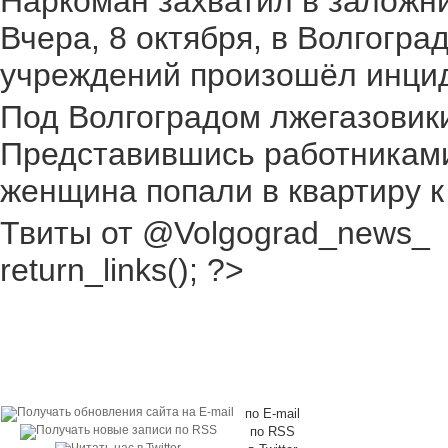
Наркоман захватил в заложник
Вчера, 8 октября, в Волгогр
учреждений произошёл инциден
Под Волгоградом лжегазовики 
Представившись работниками
женщина попали в квартиру к
Твиты от @Volgograd_news_
return_links(); ?>
по E-mail
по RSS