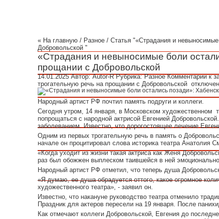
« На главную
/
Разное
/ Статья "«Страдания и невыносимые
Добровольской "
«Страдания и невыносимые боли осталис
прощании с Добровольской
14.01.2025
Автор:
Autor-R
Рубрика:
Разное
Комментарии
к з
трогательную речь на прощании с Добровольской
отключе
Народный артист РФ почтил память подруги и коллеги.
Сегодня утром, 14 января, в Московском художественном т
попрощаться с народной актрисой Евгенией Добровольской.
заболеванием. Известно, что дорогостоящее лечение Евгени
Одним из первых трогательную речь в память о Доброволь
начале он процитировал слова историка театра Анатолия С
«Когда уходит из жизни такая актриса как Женя Добровольск
раз был обожжен выплеском таившейся в ней эмоциональной
Народный артист РФ отметил, что теперь душа Добровольск
«Я думаю, ее душа обрадуется оттого, какое огромное кол
художественного театра», - заявил он.
Известно, что накануне руководство театра отменило тради
Праздник для актеров пересели на 19 января. После паних
Как отмечают коллеги Добровольской, Евгения до последне