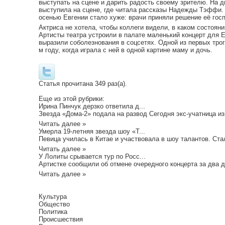
выступать на сцене и дарить радость своему зрителю. На д
выступила на сцене, где читала рассказы Надежды Тэффи. 
осенью Евгении стало хуже: врачи приняли решение её гос
Актриса не хотела, чтобы коллеги видели, в каком состояни
Артисты театра устроили в палате маленький концерт для Е
выразили соболезнования в соцсетях. Одной из первых трог
м году, когда играла с ней в одной картине маму и дочь.
Статья прочитана 349 раз(a).
Еще из этой рубрики:
Ирина Пинчук дерзко ответила д...
Звезда «Дома-2» подала на развод Сегодня экс-учатница из
Читать далее »
Умерла 19-летняя звезда шоу «Т...
Певица училась в Китае и участвовала в шоу талантов. Ста
Читать далее »
У Лолиты срывается тур по Росс...
Артистке сообщили об отмене очередного концерта за два д
Читать далее »
Культура
Общество
Политика
Происшествия