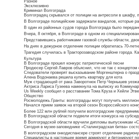
Разное
Эксклюзивно
Криминал Волгограда
Волгоградец скрывался от полиции на антресоли в шкафу, пиш
В Волгограде полицейские задержали вандалов, которые ра
В один из районных судов города Волгограда было передано
Вчера, 8 октября, в Волгограде в одном из специализирован
Представившись работниками газовой службы области, двое
На днях в дежурное отделение полиции обратилась 70-летня
Трагедия случилась в Тракторозаводском районе города. Ка
Культура
В Волгограде прошел конкурс патриотической песни
Продюсер Сергей Лавров объяснил, что не так с концертом
Следователи проверят высказывание Моргенштерна о праз
Алена Водонаева решила купить квартиру для кота
Муж страдающей от рака Заворотнюк Петр Чернышев уезжае
Актриса Лариса Гузеева намекнула на выписку из Коммунар
Us Weekly сообщил о расставании Тома Круза и Хейли Этв
Общество
Росмолодежь.Гранты: волгоградцы могут получить миллионы
Начался прием заявок на второй сезон Всероссийского кон
Более 122 млн рублей получили волгоградские предпринима
В Волгоградской области подвели итоги конкурса на субсид
В Волгоградской области вручили дипломы выпускникам «Ст
Сегодня в музее-заповеднике «Сталинградская битва» сост
В волгоградском онкодиспансере строят отделение радиону
Специалисты в настоящее время армируют и бетонируют под