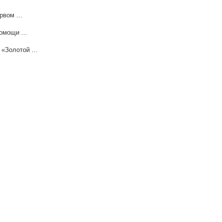
вом ...
омощи ...
«Золотой ...