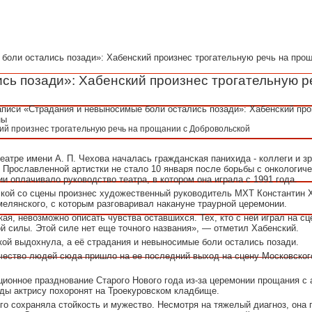
 боли остались позади»: Хабенский произнес трогательную речь на про
ь позади»: Хабенский произнес трогательную р
аписи «Страдания и невыносимые боли остались позади»: Хабенский про
ны
еатре имени А. П. Чехова началась гражданская панихида - коллеги и з
 Прославленной артистки не стало 10 января после борьбы с онкологич
и оплачивало руководство театра, в котором она играла с 1991 года.
ской со сцены произнес художественный руководитель МХТ Константин 
мелянского, с которым разговаривал накануне траурной церемонии.
ая, невозможно описать чувства оставшихся. Тех, кто с ней играл на сц
 силы. Этой силе нет еще точного названия», — отметил Хабенский.
ой выдохнула, а её страдания и невыносимые боли остались позади.
ичество людей сюда пришло на ее последний выход на сцену Московског
ционное празднование Старого Нового года из-за церемонии прощания с 
иды актрису похоронят на Троекуровском кладбище.
го сохраняла стойкость и мужество. Несмотря на тяжелый диагноз, она