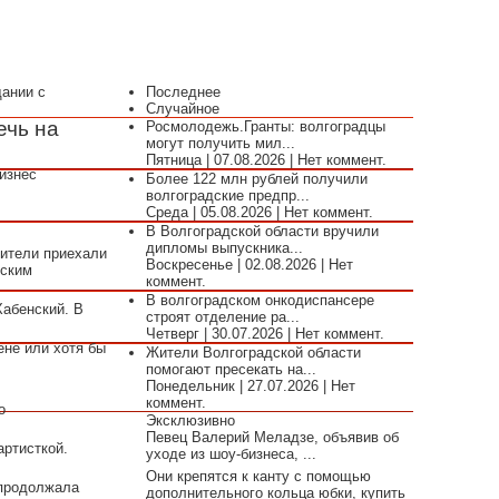
щании с
Последнее
Случайное
ечь на
Росмолодежь.Гранты: волгоградцы
могут получить мил...
Пятница | 07.08.2026 | Нет коммент.
изнес
Более 122 млн рублей получили
волгоградские предпр...
Среда | 05.08.2026 | Нет коммент.
В Волгоградской области вручили
дипломы выпускника...
рители приехали
Воскресенье | 02.08.2026 | Нет
еским
коммент.
В волгоградском онкодиспансере
Хабенский. В
строят отделение ра...
Четверг | 30.07.2026 | Нет коммент.
ене или хотя бы
Жители Волгоградской области
помогают пресекать на...
Понедельник | 27.07.2026 | Нет
коммент.
о
Эксклюзивно
Певец Валерий Меладзе, объявив об
артисткой.
уходе из шоу-бизнеса, ...
Они крепятся к канту с помощью
 продолжала
дополнительного кольца юбки, купить