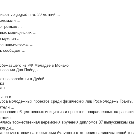
ет volgograd-n.ru. 39-летний ...
зломали ...
 громкое ...
ных медицинских ...
 мужчин ...
я пенсионерка, ...
к сообщает ...
 сбежавшего из РФ Меладзе в Монако
дновании Дня Победы
т на заработки в Дубай
ки
елл
 на с...
курса молодежных проектов среди физических лиц Росмолодежь.Гранты. 
тели ...
ирование общественных инициатив и проектов, направленных на развитие
алинг...
оялась торжественная церемония вручения дипломов 37 выпускникам кад
клидн...
порную стенку на территории будущего отделения радионуклидной тера