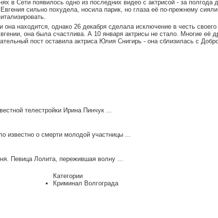
нях в Сети появилось одно из последних видео с актрисой - за полгода 
Евгения сильно похудела, носила парик, но глаза её по-прежнему сиял
питализировать.
и она находится, однако 26 декабря сделала исключение в честь своего 
вгении, она была счастлива. А 10 января актрисы не стало. Многие её д
ательный пост оставила актриса Юлия Снигирь - она сблизилась с Добро
вестной телестройки Ирина Пинчук ...
ло известно о смерти молодой участницы ...
ня. Певица Лолита, пережившая волну ...
Категории
Криминал Волгограда