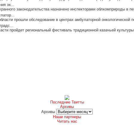
ия эк...
ранного законодательства назначено инспекторами облкомприроды в пер
латор...
области прошли обследование в центрах амбулаторной онкологической п
радс...
асти пройдет региональный фестиваль традиционной казачьей культуры 
Последние Твитты
Архивы
Архивы
Наши партнеры
Читать нас