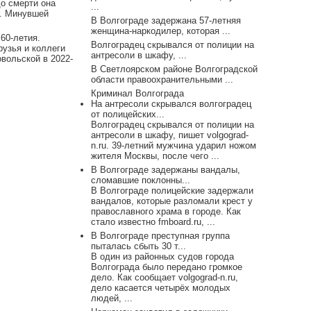
до смерти она
...
и. Минувшей
В Волгограде задержана 57-летняя
женщина-наркодилер, которая ...
60-летия.
Волгоградец скрывался от полиции на
рузья и коллеги
антресоли в шкафу, ...
вольской в 2022-
В Светлоярском районе Волгоградской
области правоохранительными ...
Криминал Волгограда
На антресоли скрывался волгоградец
от полицейских...
Волгоградец скрывался от полиции на
антресоли в шкафу, пишет volgograd-
n.ru. 39-летний мужчина ударил ножом
жителя Москвы, после чего ...
В Волгограде задержаны вандалы,
сломавшие поклонны...
В Волгограде полицейские задержали
вандалов, которые разломали крест у
православного храма в городе. Как
стало известно fmboard.ru, ...
В Волгограде преступная группа
пыталась сбыть 30 т...
В один из районных судов города
Волгограда было передано громкое
дело. Как сообщает volgograd-n.ru,
дело касается четырёх молодых
людей, ...