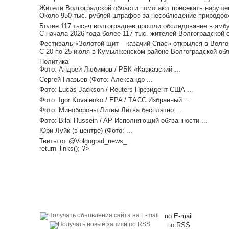
Жители Волгоградской области помогают пресекать нарушен
Около 950 тыс. рублей штрафов за несоблюдение природоох
Более 117 тысяч волгоградцев прошли обследование в амбу
С начала 2026 года более 117 тыс. жителей Волгоградской 
Фестиваль «Золотой щит – казачий Спас» открылся в Волгог
С 20 по 25 июля в Кумылженском районе Волгоградской обл
Политика
Фото: Андрей Любимов / РБК «Кавказский ...
Сергей Глазьев (Фото: Александр ...
Фото: Lucas Jackson / Reuters Президент США ...
Фото: Igor Kovalenko / EPA / ТАСС Избранный ...
Фото: Минобороны Литвы Литва бесплатно ...
Фото: Bilal Hussein / AP Исполняющий обязанности ...
Юри Луйк (в центре) (Фото: ...
Твиты от @Volgograd_news_
return_links(); ?>
по E-mail
по RSS