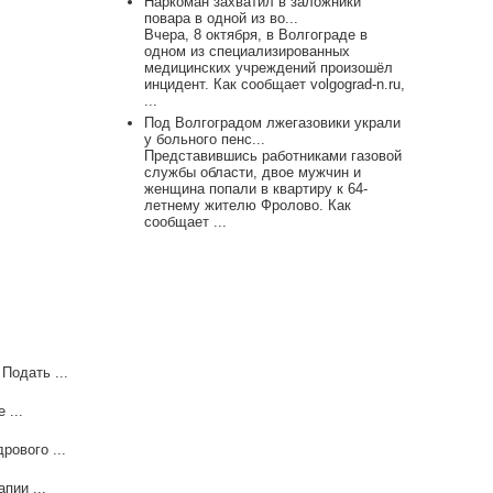
Наркоман захватил в заложники
повара в одной из во...
Вчера, 8 октября, в Волгограде в
одном из специализированных
медицинских учреждений произошёл
инцидент. Как сообщает volgograd-n.ru,
...
Под Волгоградом лжегазовики украли
у больного пенс...
Представившись работниками газовой
службы области, двое мужчин и
женщина попали в квартиру к 64-
летнему жителю Фролово. Как
сообщает ...
Подать ...
 ...
рового ...
пии ...