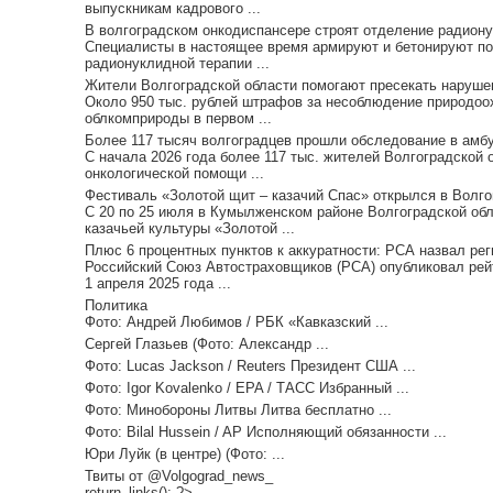
выпускникам кадрового ...
В волгоградском онкодиспансере строят отделение радиону
Специалисты в настоящее время армируют и бетонируют по
радионуклидной терапии ...
Жители Волгоградской области помогают пресекать нарушен
Около 950 тыс. рублей штрафов за несоблюдение природоо
облкомприроды в первом ...
Более 117 тысяч волгоградцев прошли обследование в амбу
С начала 2026 года более 117 тыс. жителей Волгоградской
онкологической помощи ...
Фестиваль «Золотой щит – казачий Спас» открылся в Волгог
С 20 по 25 июля в Кумылженском районе Волгоградской об
казачьей культуры «Золотой ...
Плюс 6 процентных пунктов к аккуратности: РСА назвал рег
Российский Союз Автостраховщиков (РСА) опубликовал рейт
1 апреля 2025 года ...
Политика
Фото: Андрей Любимов / РБК «Кавказский ...
Сергей Глазьев (Фото: Александр ...
Фото: Lucas Jackson / Reuters Президент США ...
Фото: Igor Kovalenko / EPA / ТАСС Избранный ...
Фото: Минобороны Литвы Литва бесплатно ...
Фото: Bilal Hussein / AP Исполняющий обязанности ...
Юри Луйк (в центре) (Фото: ...
Твиты от @Volgograd_news_
return_links(); ?>