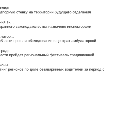
клидн...
дпорную стенку на территории будущего отделения
ия эк...
хранного законодательства назначено инспекторами
латор...
 области прошли обследование в центрах амбулаторной
радс...
ласти пройдет региональный фестиваль традиционной
ионы...
инг регионов по доле безаварийных водителей за период c