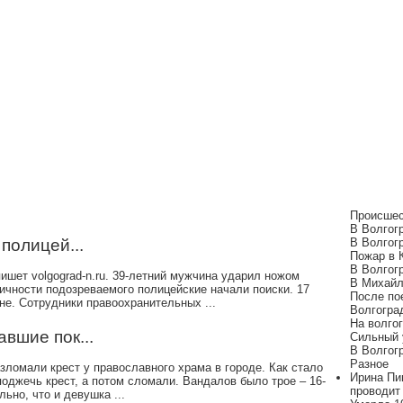
во
Политика
Происшествия
Разное
Эксклюзив
Происшес
В Волгог
полицей...
В Волгогр
Пожар в К
В Волгогр
ишет volgograd-n.ru. 39-летний мужчина ударил ножом
В Михайло
ичности подозреваемого полицейские начали поиски. 17
После пое
е. Сотрудники правоохранительных ...
Волгоград
На волгог
вшие пок...
Сильный у
В Волгог
Разное
зломали крест у православного храма в городе. Как стало
Ирина Пи
оджечь крест, а потом сломали. Вандалов было трое – 16-
проводит
ьно, что и девушка ...