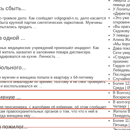
Умерла 1
певица д
ь сбыть...
У Лолиты
«Директо
«Это уже
 громкое дело. Как сообщает volgograd-n.ru, дело касается
откровен
быта крупной партии синтетических наркотиков. Мужчины
«Вы крас
пытались продать ...
Седокову
У певицы
 одной ...
Алена Жи
«Мы боро
анных медицинских учреждений произошёл инцидент. Как
Дава пок
ый житель захватил в заложники повара диспансера.
Сети уве
дировался на кухне. Личность ...
«Страдан
произнес
Гордон о
ольного...
Лебедевы
Последн
 мужчин и женщина попали в квартиру к 64-летнему
Случайно
вляется инвалидом по зрению, поэтому и не смог проверить
Более 12
и воспользовался их ...
Среда | 0
В Волгог
ение ...
Воскресен
В волгогр
Четверг |
яя пенсионерка, с жалобами об избиении, об этом сообщает
ам правоохранительных органов о том, что что к ней в
Жители В
гда женщина ему ...
Понедельн
Более 11
Пятница |
пожилог...
Эксклюзи