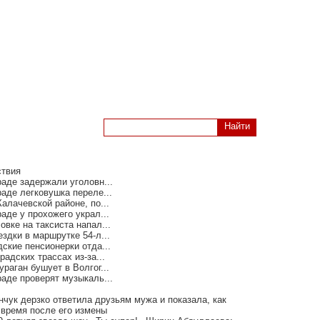
но
твия
раде задержали уголовн...
аде легковушка переле...
алачевской районе, по...
аде у прохожего украл...
вке на таксиста напал...
здки в маршрутке 54-л...
ские пенсионерки отда...
радских трассах из-за...
раган бушует в Волгог...
раде проверят музыкаль...
нчук дерзко ответила друзьям мужа и показала, как
 время после его измены