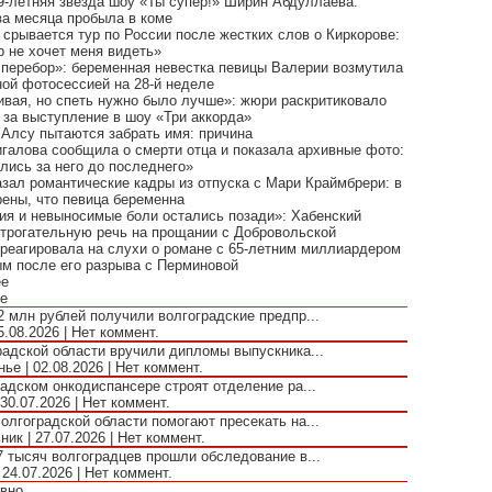
9-летняя звезда шоу «Ты супер!» Ширин Абдуллаева:
ва месяца пробыла в коме
 срывается тур по России после жестких слов о Киркорове:
р не хочет меня видеть»
 перебор»: беременная невестка певицы Валерии возмутила
ной фотосессией на 28-й неделе
ивая, но спеть нужно было лучше»: жюри раскритиковало
 за выступление в шоу «Три аккорда»
 Алсу пытаются забрать имя: причина
галова сообщила о смерти отца и показала архивные фото:
лись за него до последнего»
азал романтические кадры из отпуска с Мари Краймбрери: в
рены, что певица беременна
ия и невыносимые боли остались позади»: Хабенский
 трогательную речь на прощании с Добровольской
треагировала на слухи о романе с 65-летним миллиардером
м после его разрыва с Перминовой
ее
е
2 млн рублей получили волгоградские предпр...
5.08.2026 | Нет коммент.
радской области вручили дипломы выпускника...
ье | 02.08.2026 | Нет коммент.
адском онкодиспансере строят отделение ра...
 30.07.2026 | Нет коммент.
олгоградской области помогают пресекать на...
ик | 27.07.2026 | Нет коммент.
7 тысяч волгоградцев прошли обследование в...
 24.07.2026 | Нет коммент.
вно