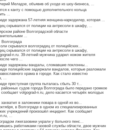
ерий Меладзе, объявив об уходе из шоу-бизнеса, ...
ятся к канту с помощью дополнительного кольца
ть ...
раде задержана 57-летняя женщина-наркодилер, которая ...
ец скрывался от полиции на антресоли в шкафу, ...
ярском районе Волгоградской области
анительными ...
 Волгограда
соли скрывался волгоградец от полицейских...
дец скрывался от полиции на антресоли в шкафу,
lgograd-n.ru. 39-летний мужчина ударил ножом жителя
осле чего ...
раде задержаны вандалы, сломавшие поклонны...
раде полицейские задержали вандалов, которые разломали
равославного храма в городе. Как стало известно
, ...
аде преступная группа пыталась сбыть 30 т...
з районных судов города Волгограда было передано громкое
 сообщает volgograd-n.ru, дело касается четырёх молодых
.
захватил в заложники повара в одной из во...
 октября, в Волгограде в одном из специализированных
ких учреждений произошёл инцидент. Как сообщает
n.ru, ...
градом лжегазовики украли у больного пенс...
ившись работниками газовой службы области, двое мужчин