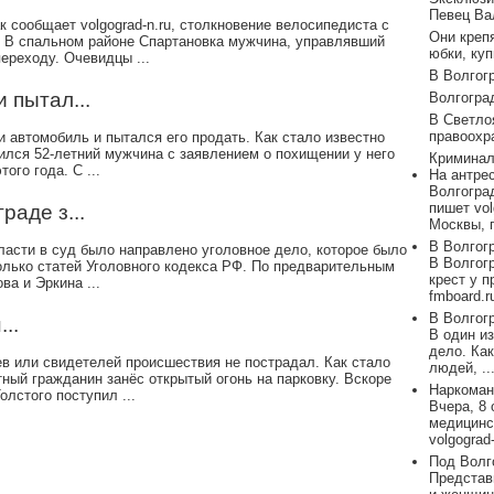
Певец Вал
к сообщает volgograd-n.ru, столкновение велосипедиста с
Они креп
а. В спальном районе Спартановка мужчина, управлявший
юбки, купи
ереходу. Очевидцы ...
В Волгог
 пытал...
Волгоград
В Светло
правоохр
и автомобиль и пытался его продать. Как стало известно
атился 52-летний мужчина с заявлением о похищении у него
Криминал
ого года. С ...
На антре
Волгогра
пишет vo
раде з...
Москвы, п
В Волгог
области в суд было направлено уголовное дело, которое было
В Волгог
олько статей Уголовного кодекса РФ. По предварительным
крест у п
а и Эркина ...
fmboard.ru
В Волгогр
..
В один и
дело. Как
ев или свидетелей происшествия не пострадал. Как стало
людей, ..
стный гражданин занёс открытый огонь на парковку. Вскоре
Наркоман 
лстого поступил ...
Вчера, 8
медицинс
volgograd-
Под Волго
Представ