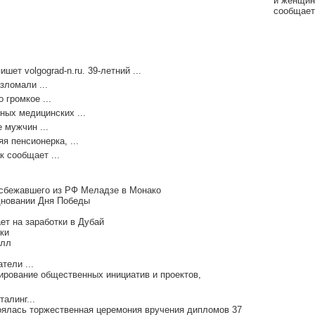
и женщин
сообщает 
ет volgograd-n.ru. 39-летний ...
зломали ...
 громкое ...
ных медицинских ...
 мужчин ...
я пенсионерка, ...
к сообщает ...
 сбежавшего из РФ Меладзе в Монако
дновании Дня Победы
т на заработки в Дубай
ки
елл
тели ...
дирование общественных инициатив и проектов,
алинг...
оялась торжественная церемония вручения дипломов 37