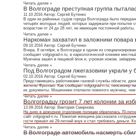
Читать далее »
В Волгограде преступная группа пыталас
11.10.2016
Автор:
Сергей Бутенко
В один из районных судов города Волгограда было передано
четырёх молодых людей, которых задержали при попытке с
возрастом от 24 до 28 лет, не имеющие постоянной работы, 
Читать далее »
Наркоман захватил в заложники повара в
09.10.2016
Автор:
Сергей Бутенко
Вчера, 8 октября, в Волгограде в одном из специализиров
сообщает volgograd-n.ru, в наркологической клинике местн
Мужчина зашёл в пищевой блок и, угрожая ножом, забаррика
Читать далее »
Под Волгоградом лжегазовики украли у б
02.10.2016
Автор:
Сергей Бутенко
Представившись работниками газовой службы области, двое
жителю Фролово. Как сообщает volgograd-n.ru, пенсионер я
их документы. Мошенники отвлекли пожилого мужчину, чем 
Читать далее »
Волгоградцу грозит 7 лет колонии за изби
13.09.2016
Автор:
Виктория Смирнова
На днях в дежурное отделение полиции обратилась 70-летн
сайт volgograd-n.ru. Пожилая женщина рассказала сотрудник
гости пришёл её 29-летний внук и стал требовать деньги. Ко
Читать далее »
В Волгограде автомобиль насмерть сбил 