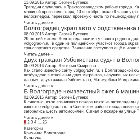
13.09.2016
Автор:
Сергей Бутенко
Трагедия случилась в Тракторозаводском районе города. Ка
машиной произошло вчера, 13 сентября, около 8 часов утр
велосипедом, переезжал проезжую часть по пешеходному п
Читать далее »
Волгоградец украл авто у родственника и
08.09.2016
Автор:
Сергей Бутенко
29-летний житель Волгограда похитил у своего родного дяд
volgograd-n.ru, в один из полицейских участков города обр
транспортного средства. Заявление поступило ещё в июне эт
Читать далее »
Двух граждан Узбекистана судят в Волгог
05.09.2016
Автор:
Виктория Смирнова
Как стало известно сайту volgograd-n.ru, в Волгоградской 
возбуждено в отношении двух мигрантов, нарушивших неск
данным, двух граждан Узбекистана, Маъмурбека Мадрахимов
Читать далее »
В Волгограде неизвестный сжег 6 машин.
01.09.2016
Автор:
Сергей Бутенко
К счастью, из-за возникшего пожара никто из автовладельц
известно volgograd-n.ru, в Советском районе города неизве
загорелись шесть автомобилей. Сигнал о пожаре на улице То
Читать далее »
1
2
3
4
...
26
Категории
Криминал Волгограда
Культура