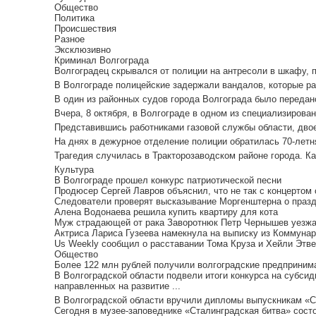
Общество
Политика
Происшествия
Разное
Эксклюзивно
Криминал Волгограда
Волгоградец скрывался от полиции на антресоли в шкафу, пиш
В Волгограде полицейские задержали вандалов, которые ра
В один из районных судов города Волгограда было передано
Вчера, 8 октября, в Волгограде в одном из специализирован
Представившись работниками газовой службы области, двое
На днях в дежурное отделение полиции обратилась 70-летня
Трагедия случилась в Тракторозаводском районе города. Ка
Культура
В Волгограде прошел конкурс патриотической песни
Продюсер Сергей Лавров объяснил, что не так с концертом
Следователи проверят высказывание Моргенштерна о праз
Алена Водонаева решила купить квартиру для кота
Муж страдающей от рака Заворотнюк Петр Чернышев уезжае
Актриса Лариса Гузеева намекнула на выписку из Коммунар
Us Weekly сообщил о расставании Тома Круза и Хейли Этв
Общество
Более 122 млн рублей получили волгоградские предпринима
В Волгоградской области подвели итоги конкурса на субси
направленных на развитие ...
В Волгоградской области вручили дипломы выпускникам «Ст
Сегодня в музее-заповеднике «Сталинградская битва» сост