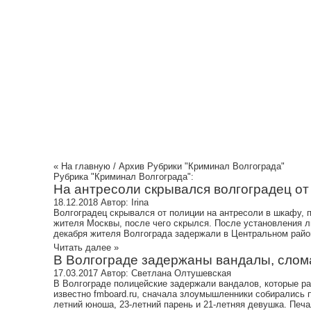
Криминал Волгограда
Культура
Общест
« На главную
/ Архив Рубрики "Криминал Волгограда"
Рубрика "Криминал Волгограда":
На антресоли скрывался волгоградец от 
18.12.2018
Автор:
Irina
Волгоградец скрывался от полиции на антресоли в шкафу, п
жителя Москвы, после чего скрылся. После установления л
декабря жителя Волгограда задержали в Центральном район
Читать далее »
В Волгограде задержаны вандалы, слома
17.03.2017
Автор:
Светлана Олтушевская
В Волгограде полицейские задержали вандалов, которые ра
известно fmboard.ru, сначала злоумышленники собирались п
летний юноша, 23-летний парень и 21-летняя девушка. Печал