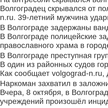
Волгоградец скрывался от по
n.ru. 39-летний мужчина удар
В Волгограде задержаны ван
В Волгограде полицейские за
православного храма в городе.
В Волгограде преступная груп
В один из районных судов го
Как сообщает volgograd-n.ru,
Наркоман захватил в заложник
Вчера, 8 октября, в Волгогр
учреждений произошёл инциден