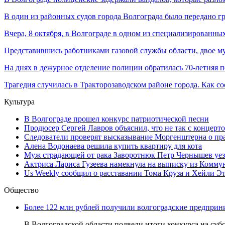
В один из районных судов города Волгограда было передано гро
Вчера, 8 октября, в Волгограде в одном из специализированных
Представившись работниками газовой службы области, двое му
На днях в дежурное отделение полиции обратилась 70-летняя пе
Трагедия случилась в Тракторозаводском районе города. Как соо
Культура
В Волгограде прошел конкурс патриотической песни
Продюсер Сергей Лавров объяснил, что не так с концерт
Следователи проверят высказывание Моргенштерна о п
Алена Водонаева решила купить квартиру для кота
Муж страдающей от рака Заворотнюк Петр Чернышев уезж
Актриса Лариса Гузеева намекнула на выписку из Комму
Us Weekly сообщил о расставании Тома Круза и Хейли Э
Общество
Более 122 млн рублей получили волгоградские предприни
В Волгоградской области подвели итоги конкурса на суб