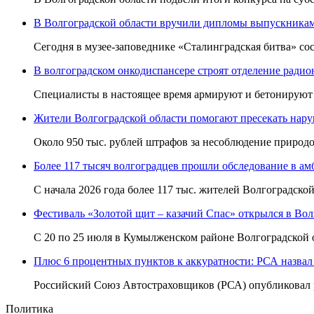
В Волгоградской области вручили дипломы выпускникам 
Сегодня в музее-заповеднике «Сталинградская битва» со
В волгоградском онкодиспансере строят отделение радио
Специалисты в настоящее время армируют и бетонируют 
Жители Волгоградской области помогают пресекать наруш
Около 950 тыс. рублей штрафов за несоблюдение природо
Более 117 тысяч волгоградцев прошли обследование в амб
С начала 2026 года более 117 тыс. жителей Волгоградско
Фестиваль «Золотой щит – казачий Спас» открылся в Волг
С 20 по 25 июля в Кумылженском районе Волгоградской о
Плюс 6 процентных пунктов к аккуратности: РСА назвал 
Российский Союз Автостраховщиков (РСА) опубликовал рей
Политика