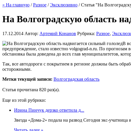
« На главную
/
Разное
/
Эксклюзивно
/ Статья "На Волгоградск
На Волгоградскую область на
17.12.2014
Автор:
Артемий Конанов
Рубрика:
Разное
,
Эксклюз
В в
предупреждение, стало известно volgograd-n.ru. По прогнозам
обстановка была доведена до всех глав муниципалитетов, кот
Так, все автодороги с покрытием в регионе должны быть обр
осторожными.
Метки текущей записи:
Волгоградская область
Статья прочитана 820 раз(a).
Еще из этой рубрики:
Ирина Пинчук дерзко ответила д...
Звезда «Дома-2» подала на развод Сегодня экс-учатница 
Читать далее »