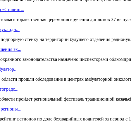
«Сталинг...
стоялась торжественная церемония вручения дипломов 37 выпуск
нуклидн...
подпорную стенку на территории будущего отделения радионукл
ения эк...
охранного законодательства назначено инспекторами облкомприр
улатор...
й области прошли обследование в центрах амбулаторной онколог
оградс...
бласти пройдет региональный фестиваль традиционной казачьей 
регионы...
тинг регионов по доле безаварийных водителей за период c 1 а