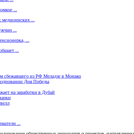
мкое ...
 медицинских ...
жчин ...
нсионерка, ...
бщает ...
ом сбежавшего из РФ Меладзе в Монако
раздновании Дня Победы
ает на заработки в Дубай
нарки
твелл
матели ...
сидирование общественных инициатив и проектов, направленных 