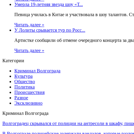
Умерла 19-летняя звезда шоу «Т...
Певица училась в Китае и участвовала в шоу талантов. Ст
Читать далее »
У Лолиты срывается тур по Росс...
Артистке сообщили об отмене очередного концерта за два
Читать далее »
Категории
Криминал Волгограда
Культура
Общество
Политика
Происшествия
Разное
Эксклюзивно
Криминал Волгограда
Волгоградец скрывался от полиции на антресоли в шкафу, пишет 
В Волгограде полицейские задержали вандалов, которые разлом