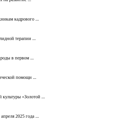
никам кадрового ...
идной терапии ...
оды в первом ...
ической помощи ...
культуры «Золотой ...
преля 2025 года ...