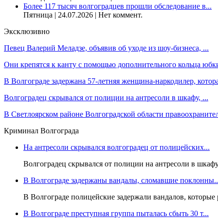
Более 117 тысяч волгоградцев прошли обследование в...
Пятница | 24.07.2026 | Нет коммент.
Эксклюзивно
Певец Валерий Меладзе, объявив об уходе из шоу-бизнеса, ...
Они крепятся к канту с помощью дополнительного кольца юбки,
В Волгограде задержана 57-летняя женщина-наркодилер, которая
Волгоградец скрывался от полиции на антресоли в шкафу, ...
В Светлоярском районе Волгоградской области правоохранител
Криминал Волгограда
На антресоли скрывался волгоградец от полицейских...
Волгоградец скрывался от полиции на антресоли в шкафу,
В Волгограде задержаны вандалы, сломавшие поклонны..
В Волгограде полицейские задержали вандалов, которые ра
В Волгограде преступная группа пыталась сбыть 30 т...