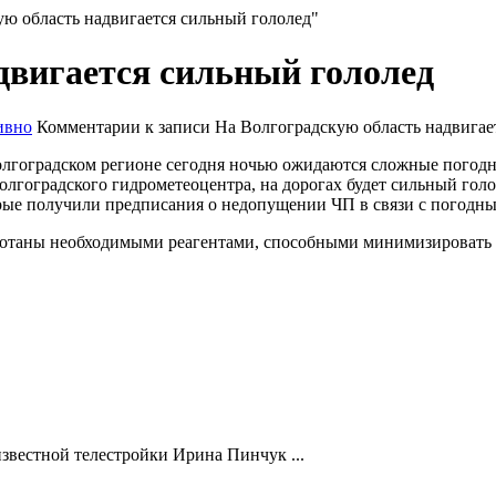
ую область надвигается сильный гололед"
двигается сильный гололед
ивно
Комментарии
к записи На Волгоградскую область надвигае
олгоградском регионе сегодня ночью ожидаются сложные погодны
 волгоградского гидрометеоцентра, на дорогах будет сильный го
орые получили предписания о недопущении ЧП в связи с погодн
аботаны необходимыми реагентами, способными минимизировать 
известной телестройки Ирина Пинчук ...