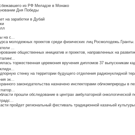
 сбежавшего из РФ Меладзе в Монако
дновании Дня Победы
т на заработки в Дубай
ки
елл
 на с...
курса молодежных проектов среди физических лиц Росмолодежь.Гранты. 
тели ...
ирование общественных инициатив и проектов, направленных на развитие
алинг...
оялась торжественная церемония вручения дипломов 37 выпускникам кад
клидн...
порную стенку на территории будущего отделения радионуклидной тера
ия эк...
ранного законодательства назначено инспекторами облкомприроды в пер
латор...
области прошли обследование в центрах амбулаторной онкологической п
радс...
асти пройдет региональный фестиваль традиционной казачьей культуры 