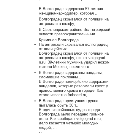
...
В Волгограде задержана 57-летняя
женщина-наркодилер, которая ...
Волгоградец скрывался от полиции на
антресоли в шкафу, ...
В Светлоярском районе Волгоградской
области правоохранительными ...
Криминал Волгограда
На антресоли скрывался волгоградец
от полицейских...
Волгоградец скрывался от полиции на
антресоли в шкафу, пишет volgograd-
n.ru. 39-летний мужчина ударил ножом
жителя Москвы, после чего ...
В Волгограде задержаны вандалы,
сломавшие поклонны...
В Волгограде полицейские задержали
вандалов, которые разломали крест у
православного храма в городе. Как
стало известно fmboard.ru, ...
В Волгограде преступная группа
пыталась сбыть 30 т...
В один из районных судов города
Волгограда было передано громкое
дело. Как сообщает volgograd-n.ru,
дело касается четырёх молодых
людей, ...