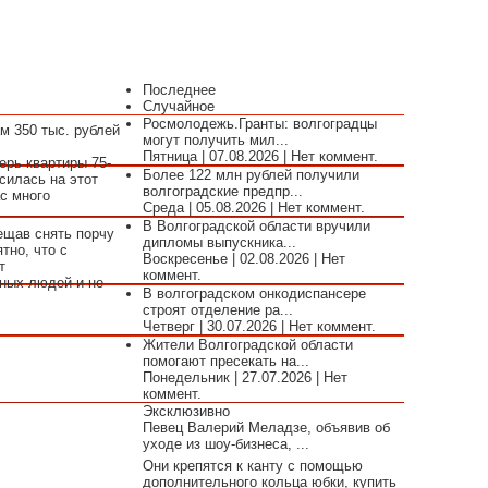
Последнее
Случайное
Росмолодежь.Гранты: волгоградцы
м 350 тыс. рублей
могут получить мил...
Пятница | 07.08.2026 | Нет коммент.
ерь квартиры 75-
Более 122 млн рублей получили
силась на этот
волгоградские предпр...
ас много
Среда | 05.08.2026 | Нет коммент.
В Волгоградской области вручили
ещав снять порчу
дипломы выпускника...
тно, что с
Воскресенье | 02.08.2026 | Нет
т
коммент.
ьных людей и не
В волгоградском онкодиспансере
строят отделение ра...
Четверг | 30.07.2026 | Нет коммент.
Жители Волгоградской области
помогают пресекать на...
Понедельник | 27.07.2026 | Нет
коммент.
Эксклюзивно
Певец Валерий Меладзе, объявив об
уходе из шоу-бизнеса, ...
Они крепятся к канту с помощью
дополнительного кольца юбки, купить