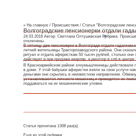
« На главную
/
Происшествия
/ Статья "Волгоградские пенс
Волгоградские пенсионерки отдали гада
24.03.2018
Автор:
Светлана Олтушевская
Рубрика:
Происше
отключены
В пятницу две пенсионерки в Волгограде отдали гадалкам-
летней жительницы Тракторозаводского района. Они сказали
ритуал и отдала аферисткам 50 тысяч рублей, столько они 
действует и при продаже квартир, а
риэлтор в спб
в центре 
В Красноармейском районе злоумышленницы действовали по
в доме. У этой бабушки аферистки взяли за свои услуги нам
деньгами они скрылись в неизвестном направлении. Обман
устанавливаются личности мошенниц и проводятся их поиск
поддаваться на их мошеннические уловки.
Статья прочитана 1308 раз(a).
Еще из этой рубрики: