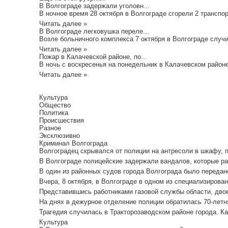
В Волгограде задержали уголовн...
В ночное время 28 октября в Волгограде сгорели 2 транспор
Читать далее »
В Волгограде легковушка переле...
Возле больничного комплекса 7 октября в Волгограде случило
Читать далее »
Пожар в Калачевской районе, по...
В ночь с воскресенья на понедельник в Калачевском районе
Читать далее »
Культура
Общество
Политика
Происшествия
Разное
Эксклюзивно
Криминал Волгограда
Волгоградец скрывался от полиции на антресоли в шкафу, пиш
В Волгограде полицейские задержали вандалов, которые ра
В один из районных судов города Волгограда было передано
Вчера, 8 октября, в Волгограде в одном из специализирован
Представившись работниками газовой службы области, двое
На днях в дежурное отделение полиции обратилась 70-летня
Трагедия случилась в Тракторозаводском районе города. Ка
Культура