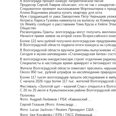
В Волгограде прошел конкурс патриотической песни
Продюсер Сергей Лавров объяснил, что не так с концертом
Следователи проверят высказывание Моргенштерна о праз
Алена Водонаева решила купить квартиру для кота
Муж страдающей от рака Заворотнюк Петр Чернышев уезжае
Актриса Лариса Гузеева намекнула на выписку из Коммунар
Us Weekly сообщил о расставании Тома Круза и Хейли Этв
Общество
Росмолодежь.Гранты: волгоградцы могут получить миллионы
Начался прием заявок на второй сезон Всероссийского кон
Более 122 млн рублей получили волгоградские предпринима
В Волгоградской области подвели итоги конкурса на субсид
В Волгоградской области вручили дипломы выпускникам «Ст
Сегодня в музее-заповеднике «Сталинградская битва» сост
В волгоградском онкодиспансере строят отделение радиону
Специалисты в настоящее время армируют и бетонируют под
Жители Волгоградской области помогают пресекать нарушен
Около 950 тыс. рублей штрафов за несоблюдение природоох
Более 117 тысяч волгоградцев прошли обследование в амбу
С начала 2026 года более 117 тыс. жителей Волгоградской 
Фестиваль «Золотой щит – казачий Спас» открылся в Волгог
С 20 по 25 июля в Кумылженском районе Волгоградской обл
Политика
Фото: Андрей Любимов / РБК «Кавказский ...
Сергей Глазьев (Фото: Александр ...
Фото: Lucas Jackson / Reuters Президент США ...
Фото: Igor Kovalenko / EPA / ТАСС Избранный ...