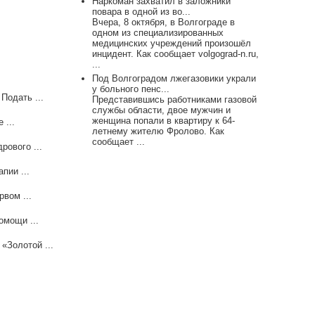
Наркоман захватил в заложники
повара в одной из во...
Вчера, 8 октября, в Волгограде в
одном из специализированных
медицинских учреждений произошёл
инцидент. Как сообщает volgograd-n.ru,
...
Под Волгоградом лжегазовики украли
у больного пенс...
Подать ...
Представившись работниками газовой
службы области, двое мужчин и
женщина попали в квартиру к 64-
 ...
летнему жителю Фролово. Как
сообщает ...
рового ...
пии ...
вом ...
омощи ...
«Золотой ...