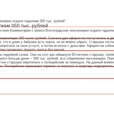
ионерки отдали гадалкам 350 тыс. рублей"
лкам 350 тыс. рублей
ствия
Комментарии
к записи Волгоградские пенсионерки отдали гадалка
мошенницам 350 тысяч рублей. Сначала две аферистки постучались в дв
, что в доме у бабушки есть порча, но ее можно убрать. Старушка согла
запросили за свои услуги, а потом исчезли с деньгами. Аферистов сейч
текстапоможет продать жилье без рисков.
 подобной схеме. Они на этот раз обманули 83-летнюю старушку, пооб
ного больше денег – 300 тыс. рублей, все сбережения пенсионерки. Поня
утые старушки обратились к полицейским за помощью. На данный момен
и. Полицейские призывают горожан не впускать в квартиры подозрител