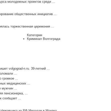
урса молодежных проектов среди ...
ирование общественных инициатив ...
ялась торжественная церемония ...
Категории
Криминал Волгограда
ет volgograd-n.ru. 39-летний ...
зломали ...
 громкое ...
ных медицинских ...
 мужчин ...
я пенсионерка, ...
к сообщает ...
 сбежавшего из РФ Меладзе в Монако