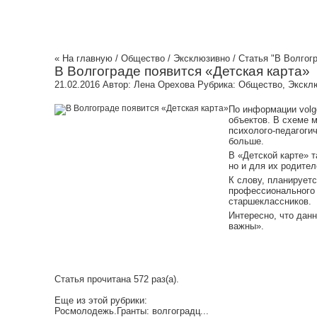
« На главную
/
Общество
/
Эксклюзивно
/ Статья "В Волгог
В Волгограде появится «Детская карта»
21.02.2016
Автор:
Лена Орехова
Рубрика:
Общество
,
Экскл
По информации volg
объектов. В схеме 
психолого-педагогич
больше.
В «Детской карте» 
но и для их родител
К слову, планирует
профессионального 
старшеклассников.
Интересно, что дан
важны».
Статья прочитана 572 раз(a).
Еще из этой рубрики:
Росмолодежь.Гранты: волгоградц...