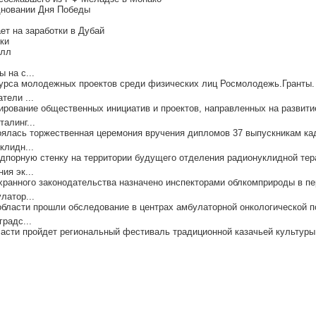
дновании Дня Победы
т на заработки в Дубай
ки
елл
 на с...
курса молодежных проектов среди физических лиц Росмолодежь.Гранты. 
тели ...
ирование общественных инициатив и проектов, направленных на развитие
алинг...
оялась торжественная церемония вручения дипломов 37 выпускникам кад
клидн...
порную стенку на территории будущего отделения радионуклидной тера
ия эк...
ранного законодательства назначено инспекторами облкомприроды в пер
латор...
области прошли обследование в центрах амбулаторной онкологической п
радс...
асти пройдет региональный фестиваль традиционной казачьей культуры 