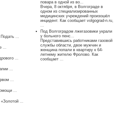
повара в одной из во...
Вчера, 8 октября, в Волгограде в
одном из специализированных
медицинских учреждений произошёл
инцидент. Как сообщает volgograd-n.ru,
...
Под Волгоградом лжегазовики украли
у больного пенс...
Подать ...
Представившись работниками газовой
службы области, двое мужчин и
 ...
женщина попали в квартиру к 64-
летнему жителю Фролово. Как
рового ...
сообщает ...
пии ...
вом ...
омощи ...
«Золотой ...