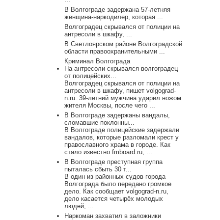
В Волгограде задержана 57-летняя
женщина-наркодилер, которая ...
Волгоградец скрывался от полиции на
антресоли в шкафу, ...
В Светлоярском районе Волгоградской
области правоохранительными ...
Криминал Волгограда
На антресоли скрывался волгоградец
от полицейских...
Волгоградец скрывался от полиции на
антресоли в шкафу, пишет volgograd-
n.ru. 39-летний мужчина ударил ножом
жителя Москвы, после чего ...
В Волгограде задержаны вандалы,
сломавшие поклонны...
В Волгограде полицейские задержали
вандалов, которые разломали крест у
православного храма в городе. Как
стало известно fmboard.ru, ...
В Волгограде преступная группа
пыталась сбыть 30 т...
В один из районных судов города
Волгограда было передано громкое
дело. Как сообщает volgograd-n.ru,
дело касается четырёх молодых
людей, ...
Наркоман захватил в заложники