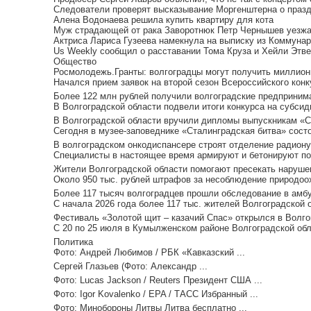
Следователи проверят высказывание Моргенштерна о праз
Алена Водонаева решила купить квартиру для кота
Муж страдающей от рака Заворотнюк Петр Чернышев уезжае
Актриса Лариса Гузеева намекнула на выписку из Коммунар
Us Weekly сообщил о расставании Тома Круза и Хейли Этв
Общество
Росмолодежь.Гранты: волгоградцы могут получить миллионы
Начался прием заявок на второй сезон Всероссийского кон
Более 122 млн рублей получили волгоградские предпринима
В Волгоградской области подвели итоги конкурса на субсид
В Волгоградской области вручили дипломы выпускникам «Ст
Сегодня в музее-заповеднике «Сталинградская битва» сост
В волгоградском онкодиспансере строят отделение радиону
Специалисты в настоящее время армируют и бетонируют под
Жители Волгоградской области помогают пресекать нарушен
Около 950 тыс. рублей штрафов за несоблюдение природоох
Более 117 тысяч волгоградцев прошли обследование в амбу
С начала 2026 года более 117 тыс. жителей Волгоградской 
Фестиваль «Золотой щит – казачий Спас» открылся в Волгог
С 20 по 25 июля в Кумылженском районе Волгоградской обл
Политика
Фото: Андрей Любимов / РБК «Кавказский ...
Сергей Глазьев (Фото: Александр ...
Фото: Lucas Jackson / Reuters Президент США ...
Фото: Igor Kovalenko / EPA / ТАСС Избранный ...
Фото: Минобороны Литвы Литва бесплатно ...