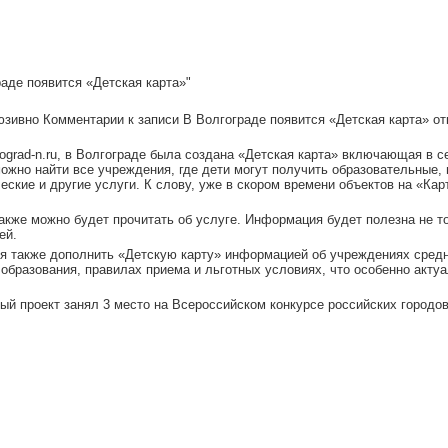
раде появится «Детская карта»"
юзивно
Комментарии
к записи В Волгограде появится «Детская карта»
от
ograd-n.ru, в Волгограде была создана «Детская карта» включающая в с
можно найти все учреждения, где дети могут получить образовательные,
еские и другие услуги. К слову, уже в скором времени объектов на «Кар
также можно будет прочитать об услуге. Информация будет полезна не т
ей.
ся также дополнить «Детскую карту» информацией об учреждениях сред
образования, правилах приема и льготных условиях, что особенно акту
ный проект занял 3 место на Всероссийском конкурсе российских городо