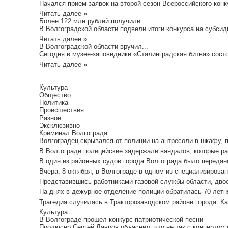
Начался прием заявок на второй сезон Всероссийского конк
Читать далее »
Более 122 млн рублей получили ...
В Волгоградской области подвели итоги конкурса на субсид
Читать далее »
В Волгоградской области вручил...
Сегодня в музее-заповеднике «Сталинградская битва» состо
Читать далее »
Культура
Общество
Политика
Происшествия
Разное
Эксклюзивно
Криминал Волгограда
Волгоградец скрывался от полиции на антресоли в шкафу, пиш
В Волгограде полицейские задержали вандалов, которые ра
В один из районных судов города Волгограда было передано
Вчера, 8 октября, в Волгограде в одном из специализирован
Представившись работниками газовой службы области, двое
На днях в дежурное отделение полиции обратилась 70-летня
Трагедия случилась в Тракторозаводском районе города. Ка
Культура
В Волгограде прошел конкурс патриотической песни
Продюсер Сергей Лавров объяснил, что не так с концертом