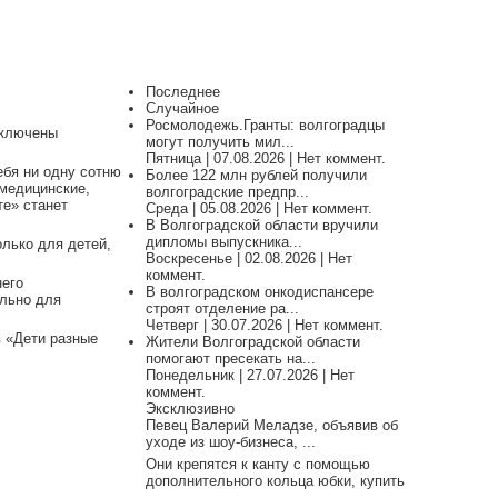
Последнее
Случайное
Росмолодежь.Гранты: волгоградцы
ключены
могут получить мил...
Пятница | 07.08.2026 | Нет коммент.
ебя ни одну сотню
Более 122 млн рублей получили
 медицинские,
волгоградские предпр...
те» станет
Среда | 05.08.2026 | Нет коммент.
В Волгоградской области вручили
дипломы выпускника...
олько для детей,
Воскресенье | 02.08.2026 | Нет
коммент.
него
В волгоградском онкодиспансере
ально для
строят отделение ра...
Четверг | 30.07.2026 | Нет коммент.
в «Дети разные
Жители Волгоградской области
помогают пресекать на...
Понедельник | 27.07.2026 | Нет
коммент.
Эксклюзивно
Певец Валерий Меладзе, объявив об
уходе из шоу-бизнеса, ...
Они крепятся к канту с помощью
дополнительного кольца юбки, купить
...