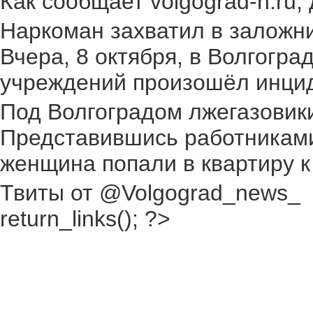
Как сообщает volgograd-n.ru,
Наркоман захватил в заложник
Вчера, 8 октября, в Волгогр
учреждений произошёл инциден
Под Волгоградом лжегазовики 
Представившись работниками
женщина попали в квартиру к
Твиты от @Volgograd_news_
return_links(); ?>