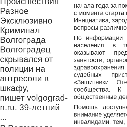
Происшествия
начала года за по
Разное
с момента старта 
Эксклюзивно
Инициатива, заро
вопросы различно
Криминал
По информации р
Волгограда
населения, в т
Волгоградец
оказывают пре
скрывался от
занятости, орган
здравоохранения,
полиции на
судебных прис
антресоли в
«Защитники Оте
шкафу,
сообщества. К 
пишет volgograd-
общественные дея
n.ru. 39-летний
Помощь доступн
внимание уделяет
...
инвалидами, тем, 