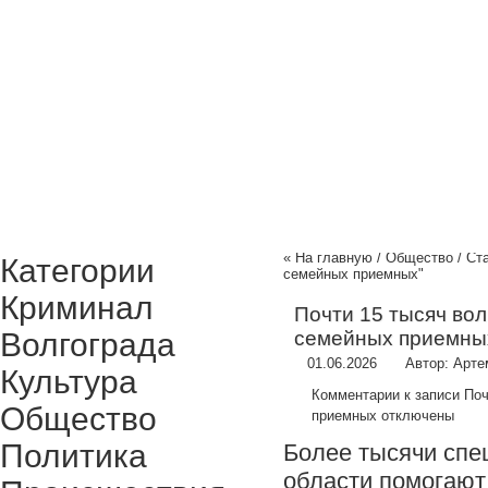
Криминал Волгограда
Культура
Общество
Поли
« На главную
/
Общество
/ Ст
Категории
семейных приемных"
Криминал
Почти 15 тысяч во
Волгограда
семейных приемны
01.06.2026
Автор:
Арте
Культура
Комментарии
к записи По
Общество
приемных
отключены
Политика
Более тысячи спе
области помогают