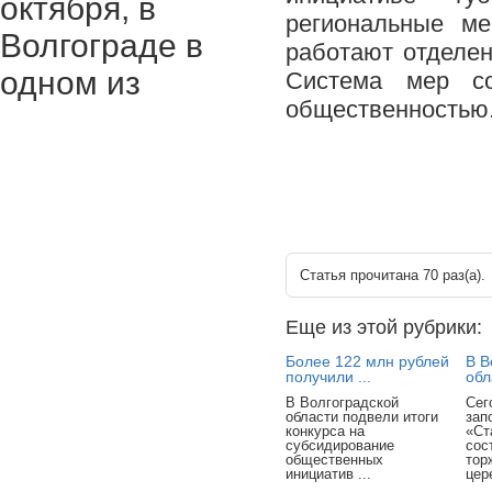
октября, в
региональные м
Волгограде в
работают отделе
одном из
Система мер со
общественностью
Статья прочитана 70 раз(a).
Еще из этой рубрики:
Более 122 млн рублей
В В
получили ...
обл
В Волгоградской
Сег
области подвели итоги
зап
конкурса на
«Ст
субсидирование
сос
общественных
тор
инициатив ...
цер