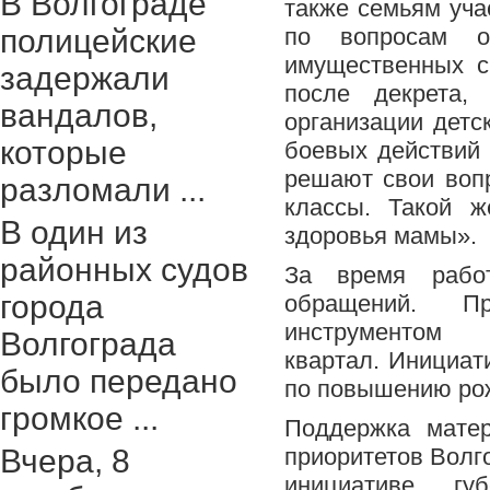
В Волгограде
также семьям уч
полицейские
по вопросам о
имущественных с
задержали
после декрета,
вандалов,
организации детс
которые
боевых действий
решают свои вопр
разломали ...
классы. Такой ж
В один из
здоровья мамы».
районных судов
За время работ
города
обращений. П
инструменто
Волгограда
квартал. Инициат
было передано
по повышению рож
громкое ...
Поддержка мате
Вчера, 8
приоритетов Волг
инициативе гу