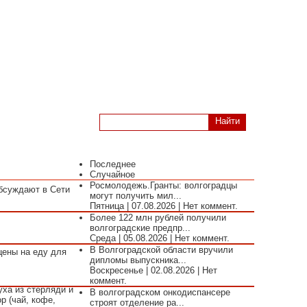
но
Последнее
Случайное
Росмолодежь.Гранты: волгоградцы
обсуждают в Сети
могут получить мил...
Пятница | 07.08.2026 | Нет коммент.
Более 122 млн рублей получили
волгоградские предпр...
Среда | 05.08.2026 | Нет коммент.
В Волгоградской области вручили
цены на еду для
дипломы выпускника...
Воскресенье | 02.08.2026 | Нет
коммент.
уха из стерляди и
В волгоградском онкодиспансере
р (чай, кофе,
строят отделение ра...