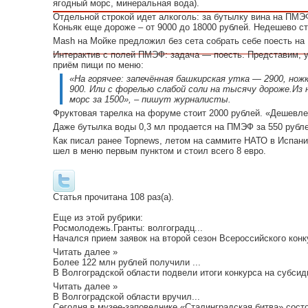
ягодный морс, минеральная вода).
Отдельной строкой идет алкоголь: за бутылку вина на ПМЭФ
Коньяк еще дороже – от 9000 до 18000 рублей. Недешево сто
Mash на Мойке предложил без сета собрать себе поесть на 
Интерактив с полей ПМЭФ: задача — поесть. Представим, у
приём пищи по меню:
«На горячее: запечённая башкирская утка — 2900, ножк
900. Или с форелью слабой соли на тысячу дороже.Из
морс за 1500», – пишут журналисты.
Фруктовая тарелка на форуме стоит 2000 рублей. «Дешевле»
Даже бутылка воды 0,3 мл продается на ПМЭФ за 550 рубле
Как писал ранее Topnews, летом на саммите НАТО в Испани
шел в меню первым пунктом и стоил всего 8 евро.
Статья прочитана 108 раз(a).
Еще из этой рубрики:
Росмолодежь.Гранты: волгоградц...
Начался прием заявок на второй сезон Всероссийского конк
Читать далее »
Более 122 млн рублей получили ...
В Волгоградской области подвели итоги конкурса на субсид
Читать далее »
В Волгоградской области вручил...
Сегодня в музее-заповеднике «Сталинградская битва» состо