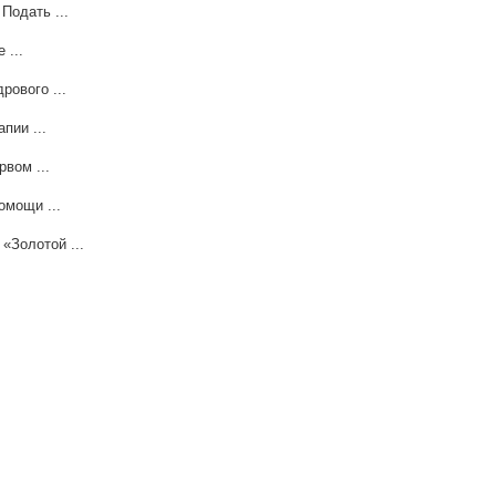
Подать ...
 ...
рового ...
пии ...
вом ...
омощи ...
«Золотой ...