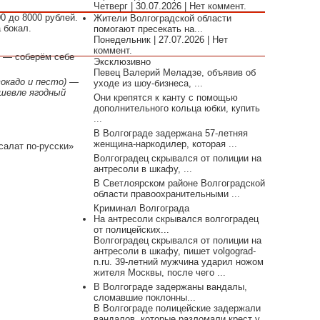
Четверг | 30.07.2026 | Нет коммент.
0 до 8000 рублей.
Жители Волгоградской области
 бокал.
помогают пресекать на...
Понедельник | 27.07.2026 | Нет
коммент.
) — соберём себе
Эксклюзивно
Певец Валерий Меладзе, объявив об
вокадо и песто) —
уходе из шоу-бизнеса, ...
ешевле ягодный
Они крепятся к канту с помощью
дополнительного кольца юбки, купить
...
В Волгограде задержана 57-летняя
женщина-наркодилер, которая ...
салат по-русски»
Волгоградец скрывался от полиции на
антресоли в шкафу, ...
В Светлоярском районе Волгоградской
области правоохранительными ...
Криминал Волгограда
На антресоли скрывался волгоградец
от полицейских...
Волгоградец скрывался от полиции на
антресоли в шкафу, пишет volgograd-
n.ru. 39-летний мужчина ударил ножом
жителя Москвы, после чего ...
В Волгограде задержаны вандалы,
сломавшие поклонны...
В Волгограде полицейские задержали
вандалов, которые разломали крест у