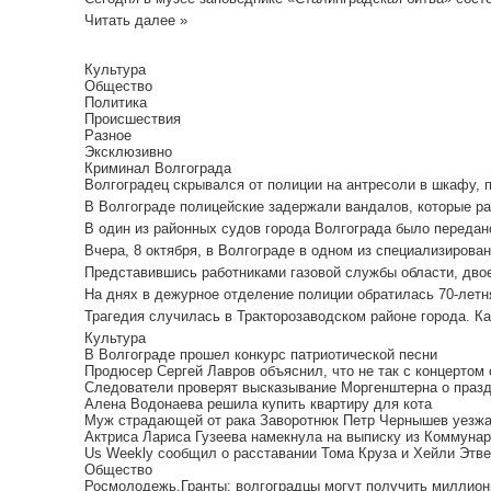
Читать далее »
Культура
Общество
Политика
Происшествия
Разное
Эксклюзивно
Криминал Волгограда
Волгоградец скрывался от полиции на антресоли в шкафу, пиш
В Волгограде полицейские задержали вандалов, которые ра
В один из районных судов города Волгограда было передано
Вчера, 8 октября, в Волгограде в одном из специализирован
Представившись работниками газовой службы области, двое
На днях в дежурное отделение полиции обратилась 70-летня
Трагедия случилась в Тракторозаводском районе города. Ка
Культура
В Волгограде прошел конкурс патриотической песни
Продюсер Сергей Лавров объяснил, что не так с концертом
Следователи проверят высказывание Моргенштерна о праз
Алена Водонаева решила купить квартиру для кота
Муж страдающей от рака Заворотнюк Петр Чернышев уезжае
Актриса Лариса Гузеева намекнула на выписку из Коммунар
Us Weekly сообщил о расставании Тома Круза и Хейли Этв
Общество
Росмолодежь.Гранты: волгоградцы могут получить миллионы