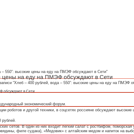
во
Политика
Происшествия
Разное
Эксклюзив
да – 550”: высокие цены на еду на ПМЭФ обсуждают в Сети"
ие цены на еду на ПМЭФ обсуждают в Сети
записи “Хлеб – 400 рублей, вода – 550”: высокие цены на еду на ПМЭФ 
еждународный экономический форум.
ии роботов и другой техники, в соцсетях россияне обсуждают высокие 
 рублей.
ских сетов. В один из них входит легкий салат с ростбифом, поморская 
вядины, филе судака), «Медовик» с алтайским медом и напиток на выбо