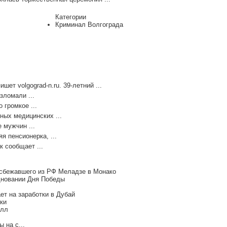
Категории
Криминал Волгограда
ет volgograd-n.ru. 39-летний ...
зломали ...
 громкое ...
ных медицинских ...
 мужчин ...
я пенсионерка, ...
к сообщает ...
 сбежавшего из РФ Меладзе в Монако
дновании Дня Победы
т на заработки в Дубай
ки
елл
 на с...