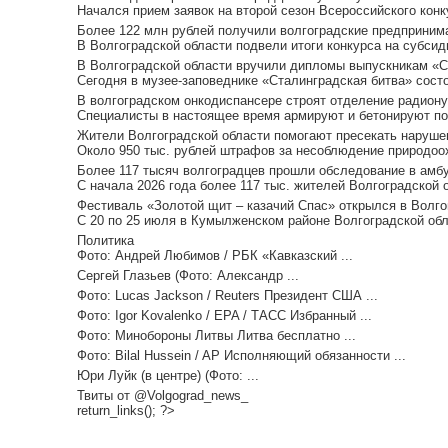
Начался прием заявок на второй сезон Всероссийского кон
Более 122 млн рублей получили волгоградские предпринима
В Волгоградской области подвели итоги конкурса на субсид
В Волгоградской области вручили дипломы выпускникам «Ст
Сегодня в музее-заповеднике «Сталинградская битва» сост
В волгоградском онкодиспансере строят отделение радиону
Специалисты в настоящее время армируют и бетонируют под
Жители Волгоградской области помогают пресекать нарушен
Около 950 тыс. рублей штрафов за несоблюдение природоох
Более 117 тысяч волгоградцев прошли обследование в амбу
С начала 2026 года более 117 тыс. жителей Волгоградской 
Фестиваль «Золотой щит – казачий Спас» открылся в Волгог
С 20 по 25 июля в Кумылженском районе Волгоградской обл
Политика
Фото: Андрей Любимов / РБК «Кавказский ...
Сергей Глазьев (Фото: Александр ...
Фото: Lucas Jackson / Reuters Президент США ...
Фото: Igor Kovalenko / EPA / ТАСС Избранный ...
Фото: Минобороны Литвы Литва бесплатно ...
Фото: Bilal Hussein / AP Исполняющий обязанности ...
Юри Луйк (в центре) (Фото: ...
Твиты от @Volgograd_news_
return_links(); ?>