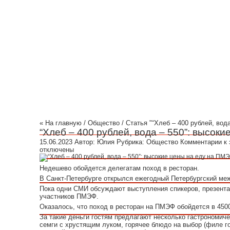
Криминал Волгограда
Культура
Общест
« На главную
/
Общество
/ Статья "“Хлеб – 400 рублей, во
“Хлеб – 400 рублей, вода – 550”: высок
15.06.2023
Автор:
Юлия
Рубрика:
Общество
Комментарии
к 
отключены
Недешево обойдется делегатам поход в ресторан.
В Санкт-Петербурге открылся ежегодный Петербургский м
Пока одни СМИ обсуждают выступления спикеров, презентац
участников ПМЭФ.
Оказалось, что поход в ресторан на ПМЭФ обойдется в 4500
За такие деньги гостям предлагают несколько гастрономиче
семги с хрустящим луком, горячее блюдо на выбор (филе го