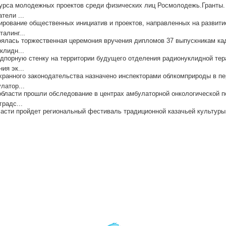
курса молодежных проектов среди физических лиц Росмолодежь.Гранты. 
тели ...
ирование общественных инициатив и проектов, направленных на развитие
алинг...
оялась торжественная церемония вручения дипломов 37 выпускникам кад
клидн...
порную стенку на территории будущего отделения радионуклидной тера
ия эк...
ранного законодательства назначено инспекторами облкомприроды в пер
латор...
области прошли обследование в центрах амбулаторной онкологической п
радс...
асти пройдет региональный фестиваль традиционной казачьей культуры 