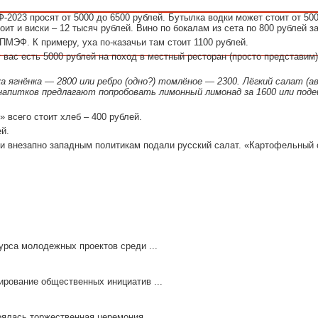
-2023 просят от 5000 до 6500 рублей. Бутылка водки может стоит от 500
ит и виски – 12 тысяч рублей. Вино по бокалам из сета по 800 рублей за
ПМЭФ. К примеру, уха по-казачьи там стоит 1100 рублей.
 вас есть 5000 рублей на поход в местный ресторан (просто представим
а ягнёнка — 2800 или ребро (одно?) томлёное — 2300. Лёгкий салат (а
 напитков предлагают попробовать лимонный лимонад за 1600 или под
 всего стоит хлеб – 400 рублей.
й.
и внезапно западным политикам подали русский салат. «Картофельный 
урса молодежных проектов среди ...
ирование общественных инициатив ...
ялась торжественная церемония ...