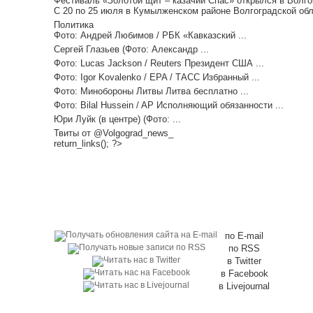
Фестиваль «Золотой щит – казачий Спас» открылся в Волгог
С 20 по 25 июля в Кумылженском районе Волгоградской обл
Политика
Фото: Андрей Любимов / РБК «Кавказский ...
Сергей Глазьев (Фото: Александр ...
Фото: Lucas Jackson / Reuters Президент США ...
Фото: Igor Kovalenko / EPA / ТАСС Избранный ...
Фото: Минобороны Литвы Литва бесплатно ...
Фото: Bilal Hussein / AP Исполняющий обязанности ...
Юри Луйк (в центре) (Фото: ...
Твиты от @Volgograd_news_
return_links(); ?>
по E-mail
по RSS
в Twitter
в Facebook
в Livejournal