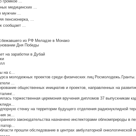
 громкое ...
ных медицинских ...
 мужчин ...
я пенсионерка, ...
к сообщает ...
 сбежавшего из РФ Меладзе в Монако
дновании Дня Победы
т на заработки в Дубай
ки
елл
 на с...
курса молодежных проектов среди физических лиц Росмолодежь.Гранты. 
тели ...
ирование общественных инициатив и проектов, направленных на развитие
алинг...
оялась торжественная церемония вручения дипломов 37 выпускникам кад
клидн...
порную стенку на территории будущего отделения радионуклидной тера
ия эк...
ранного законодательства назначено инспекторами облкомприроды в пер
латор...
области прошли обследование в центрах амбулаторной онкологической п