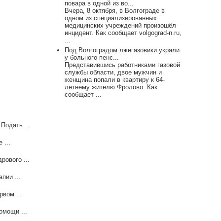
повара в одной из во...
Вчера, 8 октября, в Волгограде в
одном из специализированных
медицинских учреждений произошёл
инцидент. Как сообщает volgograd-n.ru,
...
Под Волгоградом лжегазовики украли
у больного пенс...
Представившись работниками газовой
службы области, двое мужчин и
женщина попали в квартиру к 64-
летнему жителю Фролово. Как
сообщает ...
Подать ...
 ...
рового ...
пии ...
вом ...
омощи ...