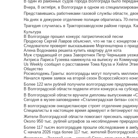
В один из районных судов города Волгограда было передано
Вчера, 8 октября, в Волгограде в одном из специализирован
Представившись работниками газовой службы области, двое
На днях в дежурное отделение полиции обратилась 70-летня
Трагедия случилась в Тракторозаводском районе города. Ка
Культура
В Волгограде прошел конкурс патриотической песни
Продюсер Сергей Лавров объяснил, что не так с концертом
Следователи проверят высказывание Моргенштерна о праз
Алена Водонаева решила купить квартиру для кота
Муж страдающей от рака Заворотнюк Петр Чернышев уезжае
Актриса Лариса Гузеева намекнула на выписку из Коммунар
Us Weekly сообщил о расставании Тома Круза и Хейли Этв
Общество
Росмолодежь.Гранты: волгоградцы могут получить миллионы
Начался прием заявок на второй сезон Всероссийского кон
Более 122 млн рублей получили волгоградские предпринима
В Волгоградской области подвели итоги конкурса на субсид
В Волгоградской области вручили дипломы выпускникам «Ст
Сегодня в музее-заповеднике «Сталинградская битва» сост
В волгоградском онкодиспансере строят отделение радиону
Специалисты в настоящее время армируют и бетонируют под
Жители Волгоградской области помогают пресекать нарушен
Около 950 тыс. рублей штрафов за несоблюдение природоох
Более 117 тысяч волгоградцев прошли обследование в амбу
С начала 2026 года более 117 тыс. жителей Волгоградской 