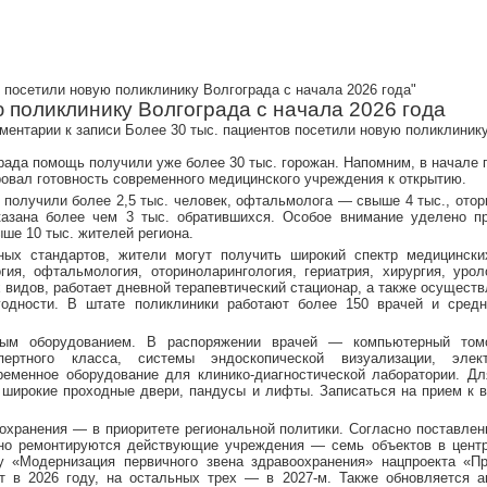
в посетили новую поликлинику Волгограда с начала 2026 года"
 поликлинику Волгограда с начала 2026 года
ментарии
к записи Более 30 тыс. пациентов посетили новую поликлиник
ада помощь получили уже более 30 тыс. горожан. Напомним, в начале 
овал готовность современного медицинского учреждения к открытию.
 получили более 2,5 тыс. человек, офтальмолога — свыше 4 тыс., ото
казана более чем 3 тыс. обратившихся. Особое внимание уделено п
ше 10 тыс. жителей региона.
ых стандартов, жители могут получить широкий спектр медицинских
гия, офтальмология, оториноларингология, гериатрия, хирургия, урол
видов, работает дневной терапевтический стационар, а также осуществ
годности. В штате поликлиники работают более 150 врачей и средн
ным оборудованием. В распоряжении врачей — компьютерный том
спертного класса, системы эндоскопической визуализации, элект
ременное оборудование для клинико-диагностической лаборатории. Д
 широкие проходные двери, пандусы и лифты. Записаться на прием к 
.
охранения — в приоритете региональной политики. Согласно поставле
ьно ремонтируются действующие учреждения — семь объектов в цент
у «Модернизация первичного звена здравоохранения» нацпроекта «П
т в 2026 году, на остальных трех — в 2027-м. Также обновляется а