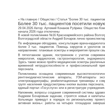
« На главную
/
Общество
/ Статья "Более 30 тыс. пациенто
Более 30 тыс. пациентов посетили новую
29.04.2026
Автор:
Артемий Конанов
Рубрика:
Общество
Ком
начала 2026 года
отключены
В новой поликлинике №16 Красноармейского района Волгогр
Волгоградской области Андрей Бочаров лично проинспектир
По информации облздрава, консультацию врача-кардиолога
более 3 тыс. пациентов. Помощь хирургов и урологов о
направлению: плановые осмотры и мероприятия прошли свы
В пятиэтажном здании, построенном с учетом современн
неврология, кардиология, гастроэнтерология, эндокриноло
Здесь также можно пройти медицинские осмотры различных 
временной нетрудоспособности и профессиональной при
персонала.
Поликлиника оснащена современным высокотехнологич
рентгенодиагностические аппараты, УЗИ-аппараты эк
электрокардиографы, реабилитационные тренажеры и сов
групп населения предусмотрены кнопки вызова персонала,
единый портал «Госуслуги» или в регистратуре учреждения
Напомним, вопросы создания современной системы здраво
Андреем Бочаровым задачам, строятся новые и капитал
больницах приведут в порядок по региональному проект
активная жизнь»: работы на четырех площадках заверша