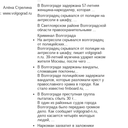
В Волгограде задержана 57-летняя
Алёна Стрелина
женщина-наркодилер, которая ...
к:
www.volgograd.ru
Волгоградец скрывался от полиции на
антресоли в шкафу, ...
В Светлоярском районе Волгоградской
области правоохранительными ...
Криминал Волгограда
На антресоли скрывался волгоградец
от полицейских...
Волгоградец скрывался от полиции на
антресоли в шкафу, пишет volgograd-
n.ru. 39-летний мужчина ударил ножом
жителя Москвы, после чего ...
В Волгограде задержаны вандалы,
сломавшие поклонны...
В Волгограде полицейские задержали
вандалов, которые разломали крест у
православного храма в городе. Как
стало известно fmboard.ru, ...
В Волгограде преступная группа
пыталась сбыть 30 т...
В один из районных судов города
Волгограда было передано громкое
дело. Как сообщает volgograd-n.ru,
дело касается четырёх молодых
людей, ...
Наркоман захватил в заложники