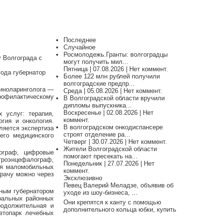
Последнее
Случайное
Росмолодежь.Гранты: волгоградцы
у Волгограда с
могут получить мил...
Пятница | 07.08.2026 | Нет коммент.
года губернатор
Более 122 млн рублей получили
волгоградские предпр...
риноларинголога —
Среда | 05.08.2026 | Нет коммент.
рофилактическому
В Волгоградской области вручили
дипломы выпускника...
Воскресенье | 02.08.2026 | Нет
 услуг: терапия,
коммент.
огия и онкология.
В волгоградском онкодиспансере
ляется экспертиза
строят отделение ра...
его медицинского
Четверг | 30.07.2026 | Нет коммент.
Жители Волгоградской области
ограф, цифровые
помогают пресекать на...
роэнцефалограф,
Понедельник | 27.07.2026 | Нет
ля маломобильных
коммент.
врачу можно через
Эксклюзивно
Певец Валерий Меладзе, объявив об
нным губернатором
уходе из шоу-бизнеса, ...
ральных районных
Они крепятся к канту с помощью
родолжительная и
дополнительного кольца юбки, купить
втопарк лечебных
...