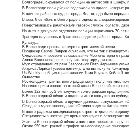
Волгоградец скрывался от полиции на антресоли в шкафу, пиш
В Волгограде полицейские задержали вандалов, которые ра
В один из районных судов города Волгограда было передано
Вчера, 8 октября, в Волгограде в одном из специализирован
Представившись работниками газовой службы области, двое
На днях в дежурное отделение полиции обратилась 70-летня
Трагедия случилась в Тракторозаводском районе города. Ка
Культура
В Волгограде прошел конкурс патриотической песни
Продюсер Сергей Лавров объяснил, что не так с концертом
Следователи проверят высказывание Моргенштерна о праз
Алена Водонаева решила купить квартиру для кота
Муж страдающей от рака Заворотнюк Петр Чернышев уезжае
Актриса Лариса Гузеева намекнула на выписку из Коммунар
Us Weekly сообщил о расставании Тома Круза и Хейли Этв
Общество
Росмолодежь.Гранты: волгоградцы могут получить миллионы
Начался прием заявок на второй сезон Всероссийского кон
Более 122 млн рублей получили волгоградские предпринима
В Волгоградской области подвели итоги конкурса на субсид
В Волгоградской области вручили дипломы выпускникам «Ст
Сегодня в музее-заповеднике «Сталинградская битва» сост
В волгоградском онкодиспансере строят отделение радиону
Специалисты в настоящее время армируют и бетонируют под
Жители Волгоградской области помогают пресекать нарушен
Около 950 тыс. рублей штрафов за несоблюдение природоох