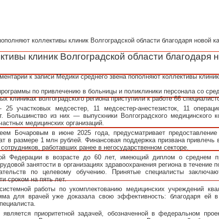
пополняют коллективы клиник Волгоградской области благодаря новой к
ктивы клиник Волгоградской области благодаря 
ментарии
к записи Медики среднего звена пополняют коллективы клиник
программы по привлечению в больницы и поликлиники персонала со ср
ых клиниках волгоградского региона приступили к работе 66 специалис
25 участковых медсестер, 11 медсестер‑анестезисток, 11 операци
. Большинство из них — выпускники Волгоградского медицинского к
 частных медицинских организаций.
реем Бочаровым в июне 2025 года, предусматривает предоставление
т в размере 1 млн рублей. Финансовая поддержка призвана привлечь 
 сотрудников, работавших ранее в негосударственном секторе.
кой Федерации в возрасте до 60 лет, имеющий диплом о среднем 
рудовой занятости в организациях здравоохранения региона в течение п
зательств по целевому обучению. Принятые специалисты заключа
ти сроком на пять лет.
системной работы по укомплектованию медицинских учреждений кв
амма для врачей уже доказала свою эффективность: благодаря ей в
 специалиста.
 является приоритетной задачей, обозначенной в федеральном прое