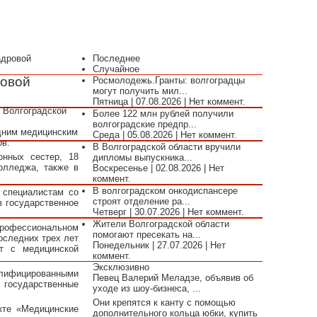
адровой
Последнее
Случайное
новой
Росмолодежь.Гранты: волгоградцы
могут получить мил...
Пятница | 07.08.2026 | Нет коммент.
 Волгоградской
Более 122 млн рублей получили
волгоградские предпр...
едним медицинским
Среда | 05.08.2026 | Нет коммент.
тов.
В Волгоградской области вручили
онных сестер, 18
дипломы выпускника...
олледжа, также в
Воскресенье | 02.08.2026 | Нет
коммент.
В волгоградском онкодиспансере
 специалистам со
строят отделение ра...
в государственное
Четверг | 30.07.2026 | Нет коммент.
Жители Волгоградской области
профессиональном
помогают пресекать на...
оследних трех лет
Понедельник | 27.07.2026 | Нет
ют с медицинской
коммент.
Эксклюзивно
алифицированными
Певец Валерий Меладзе, объявив об
 государственные
уходе из шоу-бизнеса, ...
Они крепятся к канту с помощью
кте «Медицинские
дополнительного кольца юбки, купить