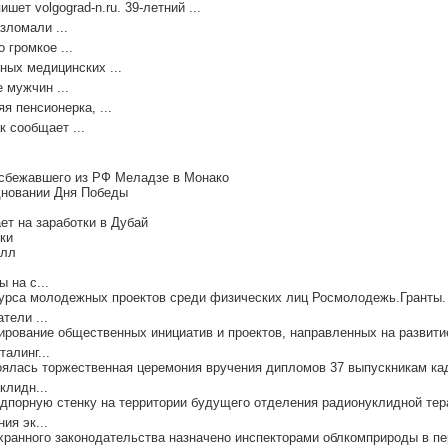
ет volgograd-n.ru. 39-летний ...
зломали ...
 громкое ...
ных медицинских ...
 мужчин ...
я пенсионерка, ...
к сообщает ...
 сбежавшего из РФ Меладзе в Монако
дновании Дня Победы
т на заработки в Дубай
ки
елл
 на с...
курса молодежных проектов среди физических лиц Росмолодежь.Гранты. 
тели ...
ирование общественных инициатив и проектов, направленных на развитие
алинг...
оялась торжественная церемония вручения дипломов 37 выпускникам кад
клидн...
порную стенку на территории будущего отделения радионуклидной тера
ия эк...
ранного законодательства назначено инспекторами облкомприроды в пер