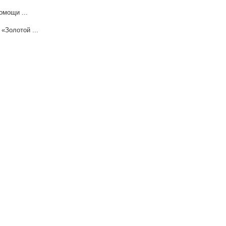
омощи ...
«Золотой ...