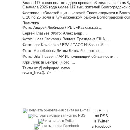
Более 117 тысяч волгоградцев прошли обследование в амбу
С начала 2026 года более 117 тыс. жителей Волгоградской 
Фестиваль «Золотой щит – казачий Спас» открылся в Волгог
С 20 по 25 июля в Кумылженском районе Волгоградской обл
Политика
Фото: Андрей Любимов / РБК «Кавказский ...
Сергей Глазьев (Фото: Александр ...
Фото: Lucas Jackson / Reuters Президент США ...
Фото: Igor Kovalenko / EPA / ТАСС Избранный ...
Фото: Минобороны Литвы Литва бесплатно ...
Фото: Bilal Hussein / AP Исполняющий обязанности ...
Юри Луйк (в центре) (Фото: ...
Твиты от @Volgograd_news_
return_links(); ?>
по E-mail
по RSS
в Twitter
в Facebook