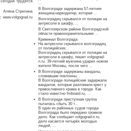
 сегодня трудятся
...
В Волгограде задержана 57-летняя
Алёна Стрелина
женщина-наркодилер, которая ...
к:
www.volgograd.ru
Волгоградец скрывался от полиции на
антресоли в шкафу, ...
В Светлоярском районе Волгоградской
области правоохранительными ...
Криминал Волгограда
На антресоли скрывался волгоградец
от полицейских...
Волгоградец скрывался от полиции на
антресоли в шкафу, пишет volgograd-
n.ru. 39-летний мужчина ударил ножом
жителя Москвы, после чего ...
В Волгограде задержаны вандалы,
сломавшие поклонны...
В Волгограде полицейские задержали
вандалов, которые разломали крест у
православного храма в городе. Как
стало известно fmboard.ru, ...
В Волгограде преступная группа
пыталась сбыть 30 т...
В один из районных судов города
Волгограда было передано громкое
дело. Как сообщает volgograd-n.ru,
дело касается четырёх молодых
людей, ...