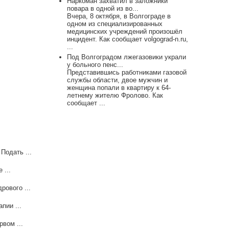
Наркоман захватил в заложники
повара в одной из во...
Вчера, 8 октября, в Волгограде в
одном из специализированных
медицинских учреждений произошёл
инцидент. Как сообщает volgograd-n.ru,
...
Под Волгоградом лжегазовики украли
у больного пенс...
Представившись работниками газовой
службы области, двое мужчин и
женщина попали в квартиру к 64-
летнему жителю Фролово. Как
сообщает ...
Подать ...
 ...
рового ...
пии ...
вом ...