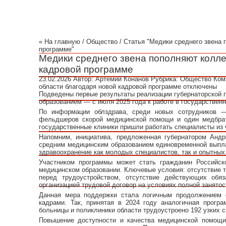
« На главную
/
Общество
/ Статья "Медики среднего звена 
программе"
Медики среднего звена пополняют колле
кадровой программе
23.02.2026
Автор:
Артемий Конанов
Рубрика:
Общество
Ком
области благодаря новой кадровой программе
отключены
Подведены первые результаты реализации губернаторской 
образованием — с июля 2025 года к работе в государственн
По информации облздрава, среди новых сотрудников — 
фельдшеров скорой медицинской помощи и один медбрат
государственные клиники пришли работать специалисты из
Напомним, инициатива, предложенная губернатором Анд
средним медицинским образованием единовременной выпла
здравоохранение как молодых специалистов, так и опытных
Участником программы может стать гражданин Российс
медицинском образовании. Ключевые условия: отсутствие т
перед трудоустройством, отсутствие действующих обя
организацией трудовой договор на условиях полной занятос
Данная мера поддержки стала логичным продолжением 
кадрами. Так, принятая в 2024 году аналогичная прогр
больницы и поликлиники области трудоустроено 192 узких
Повышение доступности и качества медицинской помощи