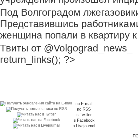
Под Волгоградом лжегазовики 
Представившись работниками
женщина попали в квартиру к
Твиты от @Volgograd_news_
return_links(); ?>
по E-mail
по RSS
в Twitter
в Facebook
в Livejournal
ПО