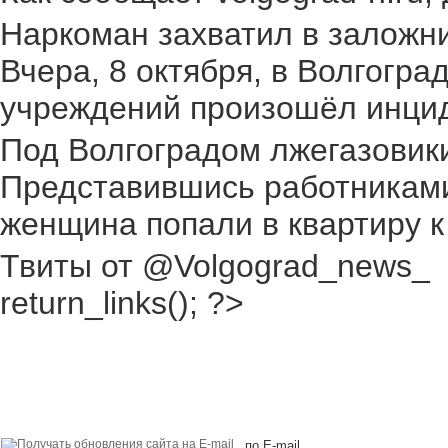
Наркоман захватил в заложник
Вчера, 8 октября, в Волгогр
учреждений произошёл инциден
Под Волгоградом лжегазовики 
Представившись работниками
женщина попали в квартиру к
Твиты от @Volgograd_news_
return_links(); ?>
по E-mail