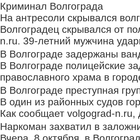
Криминал Волгограда
На антресоли скрывался волг
Волгоградец скрывался от по
n.ru. 39-летний мужчина удар
В Волгограде задержаны ван
В Волгограде полицейские за
православного храма в городе.
В Волгограде преступная груп
В один из районных судов го
Как сообщает volgograd-n.ru,
Наркоман захватил в заложник
Вчера, 8 октября, в Волгогр