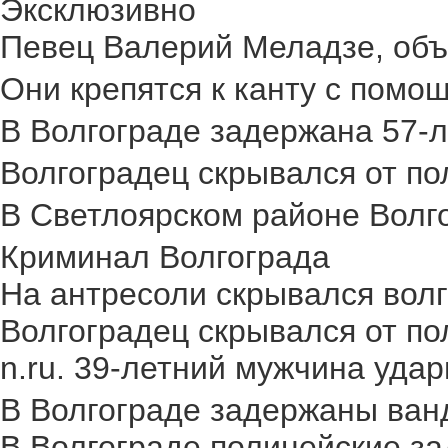
Эксклюзивно
Певец Валерий Меладзе, объя
Они крепятся к канту с помощ
В Волгограде задержана 57-л
Волгоградец скрывался от пол
В Светлоярском районе Волго
Криминал Волгограда
На антресоли скрывался волг
Волгоградец скрывался от по
n.ru. 39-летний мужчина удар
В Волгограде задержаны ван
В Волгограде полицейские за