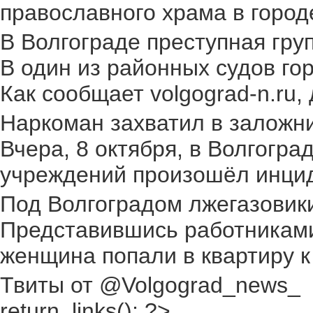
православного храма в городе.
В Волгограде преступная груп
В один из районных судов го
Как сообщает volgograd-n.ru,
Наркоман захватил в заложник
Вчера, 8 октября, в Волгогр
учреждений произошёл инциден
Под Волгоградом лжегазовики 
Представившись работниками
женщина попали в квартиру к
Твиты от @Volgograd_news_
return_links(); ?>